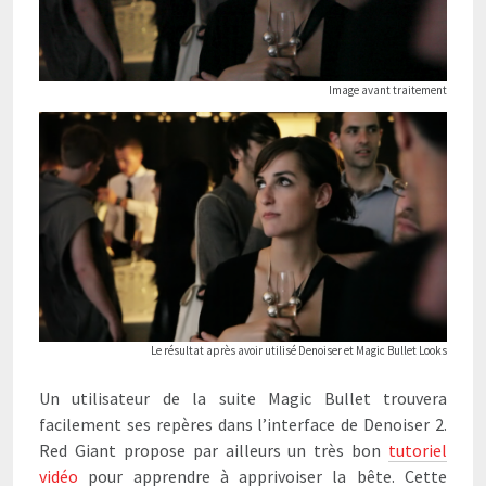
Image avant traitement
Le résultat après avoir utilisé Denoiser et Magic Bullet Looks
Un utilisateur de la suite Magic Bullet trouvera
facilement ses repères dans l’interface de Denoiser 2.
Red Giant propose par ailleurs un très bon
tutoriel
vidéo
pour apprendre à apprivoiser la bête. Cette