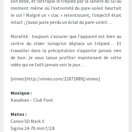
son bébé, et rattrapai le trépied par la lanière du 5D au
moment même où l’extremité du pare-soleil heurtait
le sol ! Malgré un « clac » retentissant, l’objectif était
intact ; j’avais juste perdu un éclat du pare-soleil…
Moralité : toujours s’assurer que l’appareil est bien au
centre du slider lorsqu’on déplace un trépied… Et
travailler dans la précipitation n’apporte jamais rien
de bon. Je vous laisse profiter maintenant de cette
vidéo qui ne failli jamais voir le jour…
[vimeo]http://vimeo.com/21871889[/vimeo]
Musique :
Kasabian – Club Foot
Matos :
Canon 5D Mark II
Sigma 24-70 mm f/2.8