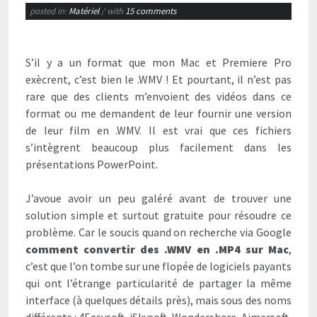
posted in:
Matériel
/ with
15 comments
S’il y a un format que mon Mac et Premiere Pro
exècrent, c’est bien le .WMV ! Et pourtant, il n’est pas
rare que des clients m’envoient des vidéos dans ce
format
ou me demandent de leur fournir une version
de leur film en .WMV. Il est vrai que ces fichiers
s’intègrent beaucoup plus facilement dans les
présentations PowerPoint.
J’avoue avoir un peu galéré avant de trouver une
solution simple et surtout gratuite pour résoudre ce
problème. Car le soucis quand on recherche via Google
comment convertir des .WMV en .MP4 sur Mac
,
c’est que l’on tombe sur une flopée de logiciels payants
qui ont l’étrange particularité de partager la même
interface (à quelques détails près), mais sous des noms
différents : 4Easysoft, iSkysoft, Wondershare, Aimersoft,