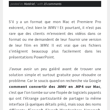
posted in:
Matériel
/ with
15 comments
S’il y a un format que mon Mac et Premiere Pro
exècrent, c’est bien le .WMV ! Et pourtant, il n’est pas
rare que des clients m’envoient des vidéos dans ce
format
ou me demandent de leur fournir une version
de leur film en .WMV. Il est vrai que ces fichiers
s’intègrent beaucoup plus facilement dans les
présentations PowerPoint.
J’avoue avoir un peu galéré avant de trouver une
solution simple et surtout gratuite pour résoudre ce
problème. Car le soucis quand on recherche via Google
comment convertir des .WMV en .MP4 sur Mac
,
c’est que l’on tombe sur une flopée de logiciels payants
qui ont l’étrange particularité de partager la même
interface (à quelques détails près), mais sous des noms
différents : 4Easysoft, iSkysoft, Wondershare, Aimersoft,