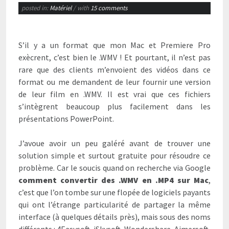
posted in:
Matériel
/ with
15 comments
S’il y a un format que mon Mac et Premiere Pro
exècrent, c’est bien le .WMV ! Et pourtant, il n’est pas
rare que des clients m’envoient des vidéos dans ce
format
ou me demandent de leur fournir une version
de leur film en .WMV. Il est vrai que ces fichiers
s’intègrent beaucoup plus facilement dans les
présentations PowerPoint.
J’avoue avoir un peu galéré avant de trouver une
solution simple et surtout gratuite pour résoudre ce
problème. Car le soucis quand on recherche via Google
comment convertir des .WMV en .MP4 sur Mac
,
c’est que l’on tombe sur une flopée de logiciels payants
qui ont l’étrange particularité de partager la même
interface (à quelques détails près), mais sous des noms
différents : 4Easysoft, iSkysoft, Wondershare, Aimersoft,